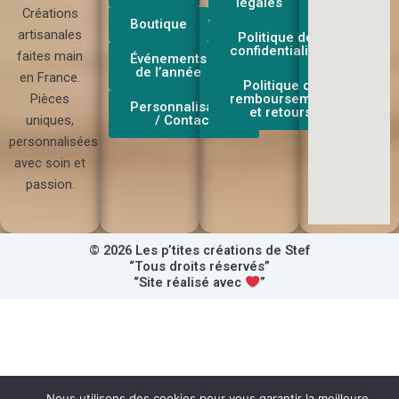
légales
Créations
Boutique
artisanales
Politique de
confidentialité
faites main
Événements
de l’année
en France.
Politique de
Pièces
remboursement
Personnalisation
et retours
uniques,
/ Contact
personnalisées
avec soin et
passion.
© 2026 Les p’tites créations de Stef
“Tous droits réservés”
“Site réalisé avec
”
Nous utilisons des cookies pour vous garantir la meilleure