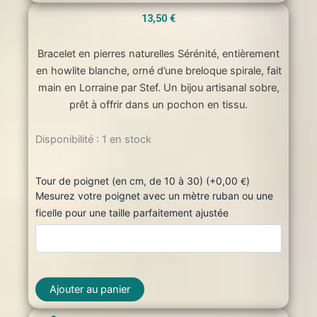
13,50
€
Bracelet en pierres naturelles Sérénité, entièrement
en howlite blanche, orné d’une breloque spirale, fait
main en Lorraine par Stef. Un bijou artisanal sobre,
prêt à offrir dans un pochon en tissu.
quantité
Disponibilité :
1 en stock
de
Bracelet
en
Tour de poignet (en cm, de 10 à 30) (+
0,00
)
€
pierres
Mesurez votre poignet avec un mètre ruban ou une
Sérénité
ficelle pour une taille parfaitement ajustée
Ajouter au panier