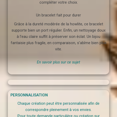
compléter votre choix.
Un bracelet fait pour durer
Grâce à la dureté modérée de la howlite, ce bracelet
supporte bien un port régulier. Enfin, un nettoyage doux
à l’eau claire suffit à préserver son éclat. Un bijou
fantaisie plus fragile, en comparaison, s’abîme bien plus
vite.
En savoir plus sur ce sujet
PERSONNALISATION
Chaque création peut être personnalisée afin de
correspondre pleinement à vos envies.
Pour toute demande particulière ou création sur