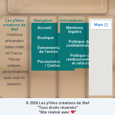
Les p'tites
Navigation
Informations
créations de
Accueil
Mentions
Stef
légales
Créations
Boutique
artisanales
Politique de
confidentialité
faites main
Événements
de l’année
en France.
Politique de
Pièces
remboursement
Personnalisation
et retours
uniques,
/ Contact
personnalisées
avec soin et
passion.
© 2026 Les p’tites créations de Stef
“Tous droits réservés”
“Site réalisé avec
”