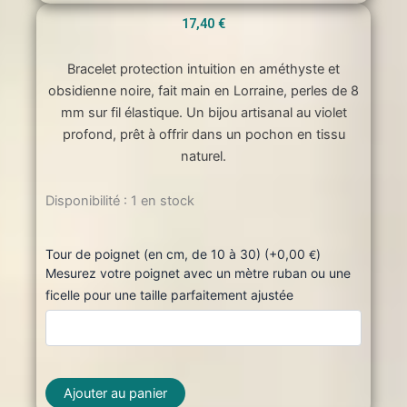
17,40
€
Bracelet protection intuition en améthyste et
obsidienne noire, fait main en Lorraine, perles de 8
mm sur fil élastique. Un bijou artisanal au violet
profond, prêt à offrir dans un pochon en tissu
naturel.
quantité
Disponibilité :
1 en stock
de
Bracelet
"
Tour de poignet (en cm, de 10 à 30) (+
0,00
)
€
Protection
Mesurez votre poignet avec un mètre ruban ou une
intuition"
ficelle pour une taille parfaitement ajustée
Ajouter au panier