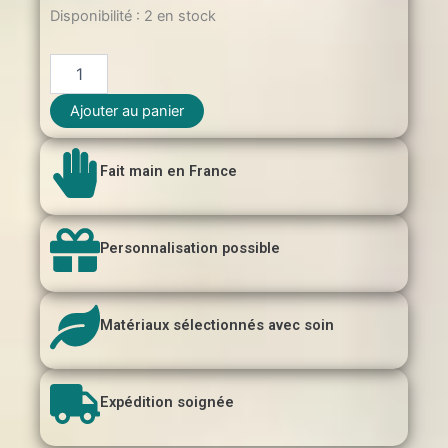
quantité
Disponibilité :
2 en stock
de
Ouvre-
Bouteille
Bois
Ajouter au panier
Gravé
"Tout
Travail
Fait main en France
Mérite
Sa
Bière"
–
Personnalisation possible
Cadeau
Collègue
Matériaux sélectionnés avec soin
Expédition soignée