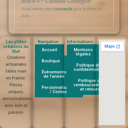
Bière » – Cadeau Collègue”
Vous devez être
connecté
pour publier un
avis.
Les p'tites
Navigation
Informations
créations de
Accueil
Mentions
Stef
légales
Créations
Boutique
artisanales
Politique de
confidentialité
faites main
Événements
de l’année
en France.
Politique de
Pièces
remboursement
Personnalisation
et retours
uniques,
/ Contact
personnalisées
avec soin et
passion.