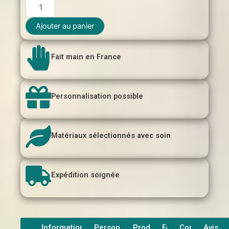
quantité
de
Moto
Ajouter au panier
route
rouge
3D
Fait main en France
Personnalisation possible
Matériaux sélectionnés avec soin
Expédition soignée
Informations
Personnalisation
Produit
FAQ
Contact
Avis