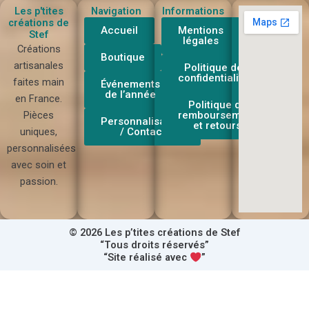
Les p'tites
Navigation
Informations
créations de
Accueil
Mentions
Stef
légales
Créations
Boutique
artisanales
Politique de
confidentialité
faites main
Événements
de l’année
en France.
Politique de
Pièces
remboursement
Personnalisation
et retours
uniques,
/ Contact
personnalisées
avec soin et
passion.
© 2026 Les p’tites créations de Stef
“Tous droits réservés”
“Site réalisé avec
”