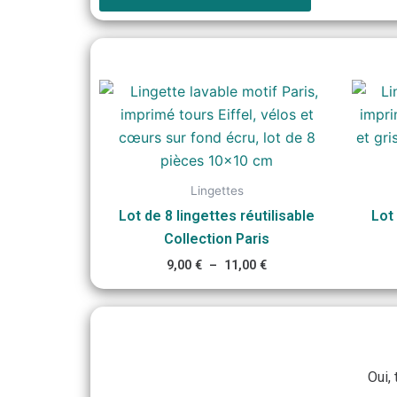
Plage
de
prix :
9,00 €
à
11,00 €
Lingettes
Lot de 8 lingettes réutilisable
Lot 
Collection Paris
9,00
€
–
11,00
€
Oui,