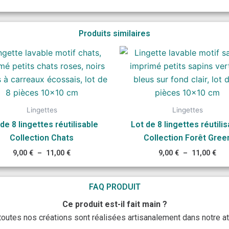
Produits similaires
Plage
Pla
de
de
prix :
prix
9,00 €
9,0
à
à
11,00 €
11,
Lingettes
Lingettes
de 8 lingettes réutilisable
Lot de 8 lingettes réutili
Collection Chats
Collection Forêt Gree
9,00
€
–
11,00
€
9,00
€
–
11,00
€
FAQ PRODUIT
Ce produit est-il fait main ?
 toutes nos créations sont réalisées artisanalement dans notre ate