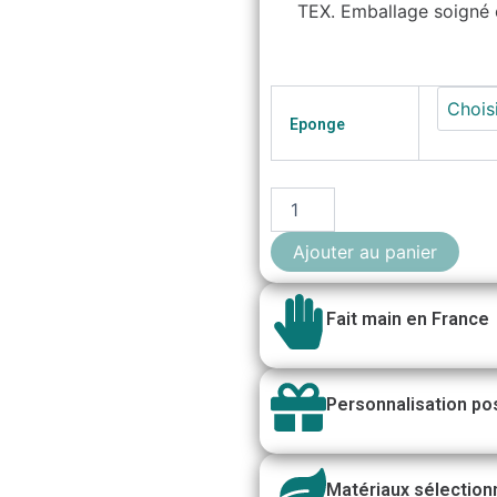
TEX. Emballage soigné e
quantité
de
Eponge
Lot
de
8
lingettes
réutilisable
Collection
Ajouter au panier
Eventailss
Fait main en France
Personnalisation po
Matériaux sélection