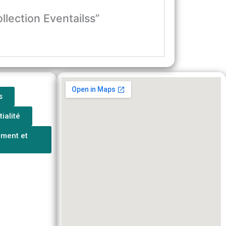
ollection Eventailss”
s
ialité
ement et