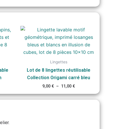
ge
Plage
de
 :
prix :
0 €
9,00 €
à
00 €
11,00 €
Lingettes
sable
Lot de 8 lingettes réutilisable
n
Collection Origami carré bleu
9,00
€
–
11,00
€
lier.