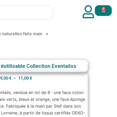
0
Panier
s naturelles faits main
réutilisable Collection Eventailss
Plage
9,00
€
–
11,00
€
de
prix :
ntails, vendue en lot de 8 : une face coton
9,00 €
ais verts, bleus et orange, une face éponge
à
e. Fabriquée à la main par Stef dans son
11,00 €
 Lorraine, à partir de tissus certifiés OEKO-