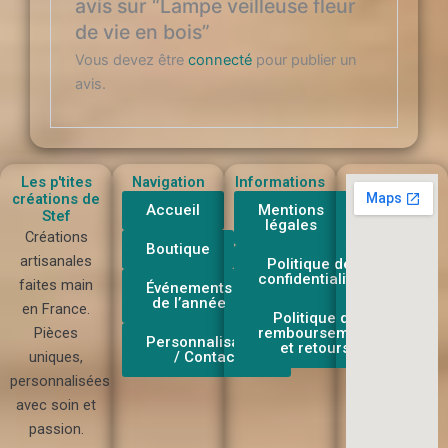
avis sur “Lampe veilleuse fleur
de vie en bois”
Vous devez être
connecté
pour publier un
avis.
Les p'tites
Navigation
Informations
créations de
Accueil
Mentions
Stef
légales
Créations
Boutique
artisanales
Politique de
confidentialité
faites main
Événements
de l’année
en France.
Politique de
Pièces
remboursement
Personnalisation
et retours
uniques,
/ Contact
personnalisées
avec soin et
passion.