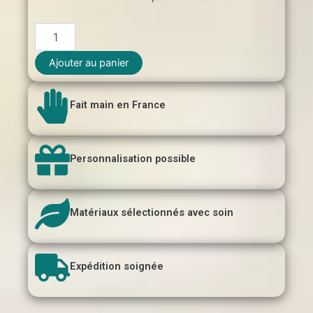
quantité
de
Lampe
Ajouter au panier
veilleuse
fleur
de
Fait main en France
vie
en
bois
Personnalisation possible
Matériaux sélectionnés avec soin
Expédition soignée