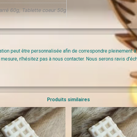
carré 60g, Tablette coeur 50g
tion peut être personnalisée afin de correspondre pleinement à
 mesure, n’hésitez pas à nous contacter. Nous serons ravis d’éch
Produits similaires
Plage
Pla
de
de
prix :
prix 
0,90 €
0,90
à
à
6,50 €
6,50