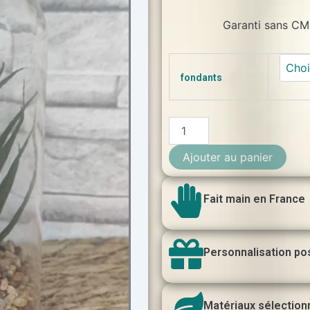
Garanti sans CMR
quantité
de
fondants
Fondants
parfumé
Aloe
Vera
Ajouter au panier
Fait main en France
Personnalisation po
Matériaux sélection