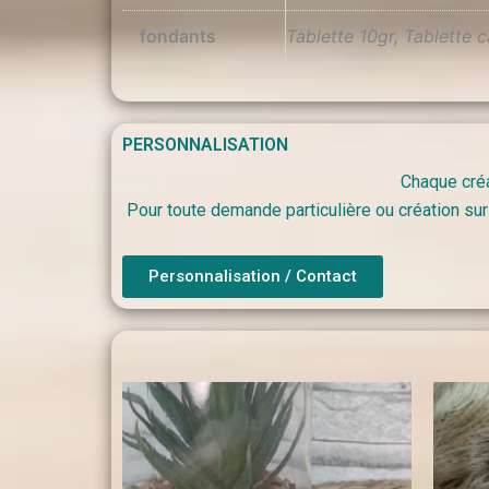
fondants
Tablette 10gr, Tablette 
PERSONNALISATION
Chaque créa
Pour toute demande particulière ou création sur
Personnalisation / Contact
Plage
de
prix :
0,90 €
à
6,50 €