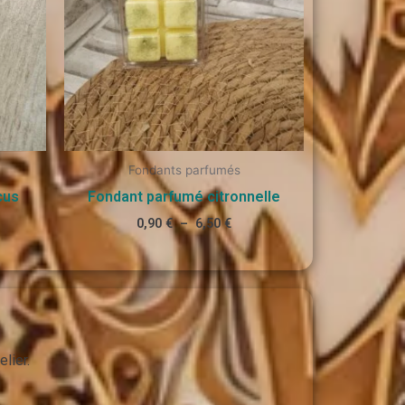
Fondants parfumés
cus
Fondant parfumé citronnelle
0,90
€
–
6,50
€
lier.