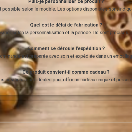
Puis-je personnaliser ce produit ?
t possible selon le modèle. Les options disponibles sont indiquée
Quel est le délai de fabrication ?
arier selon la personnalisation et la période. Ils sont précisés
Comment se déroule l’expédition ?
ommande est préparée avec soin et expédiée dans un emballag
Ce produit convient-il comme cadeau ?
nos créations sont idéales pour offrir un cadeau unique et personn