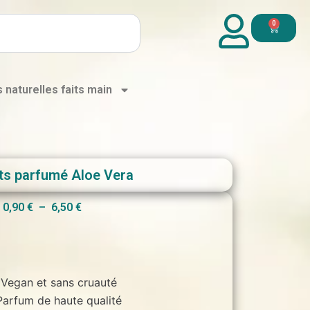
0
Panier
s naturelles faits main
ts parfumé Aloe Vera
Plage
0,90
€
–
6,50
€
de
prix :
0,90 €
à
Vegan et sans cruauté
6,50 €
Parfum de haute qualité