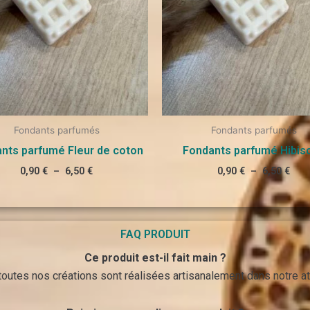
Fondants parfumés
Fondants parfumés
nts parfumé Fleur de coton
Fondants parfumé Hibis
0,90
€
–
6,50
€
0,90
€
–
6,50
€
FAQ PRODUIT
Ce produit est-il fait main ?
 toutes nos créations sont réalisées artisanalement dans notre ate