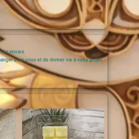
 vos envies.
anger avec vous et de donner vie à votre projet.
ge
Plage
de
:
prix :
 €
0,90 €
à
 €
6,50 €