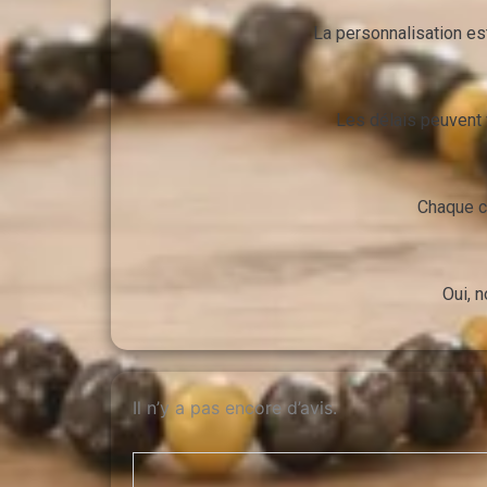
La personnalisation es
Les délais peuvent v
Chaque c
Oui, 
Il n’y a pas encore d’avis.