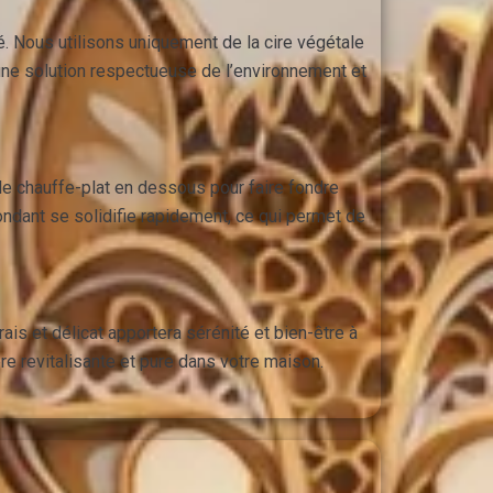
é. Nous utilisons uniquement de la cire végétale
i une solution respectueuse de l’environnement et
 le chauffe-plat en dessous pour faire fondre
fondant se solidifie rapidement, ce qui permet de
rais et délicat apportera sérénité et bien-être à
e revitalisante et pure dans votre maison.