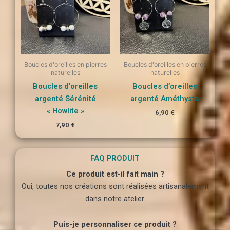
Boucles d'oreilles en pierres
Boucles d'oreilles en pierres
naturelles
naturelles
Boucles d’oreilles
Boucles d’oreilles
argenté Sérénité
argenté Améthyste
« Howlite »
6,90
€
7,90
€
FAQ PRODUIT
Ce produit est-il fait main ?
Oui, toutes nos créations sont réalisées artisanalement
dans notre atelier.
Puis-je personnaliser ce produit ?