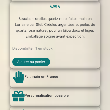
6,90
€
Boucles d’oreilles quartz rose, faites main en
Lorraine par Stef. Créoles argentées et perles de
quartz rose naturel, pour un bijou doux et léger.
Emballage soigné avant expédition.
quantité
Disponibilité :
1 en stock
de
Boucles
Ajouter au panier
d'oreilles
argenté
Quartz
Fait main en France
rose
Personnalisation possible