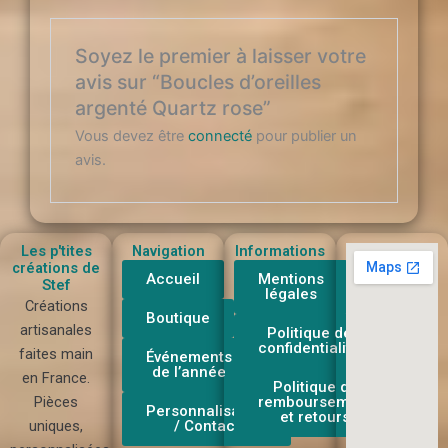
Soyez le premier à laisser votre
avis sur “Boucles d’oreilles
argenté Quartz rose”
Vous devez être
connecté
pour publier un
avis.
Les p'tites
Navigation
Informations
créations de
Accueil
Mentions
Stef
légales
Créations
Boutique
artisanales
Politique de
confidentialité
faites main
Événements
de l’année
en France.
Politique de
Pièces
remboursement
Personnalisation
et retours
uniques,
/ Contact